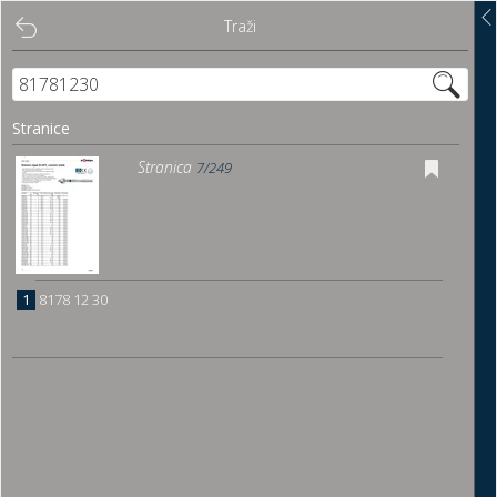
Traži
Traži
Sadržaj
Stranice
Pregled
Stranica
7/249
Istakni poveznice
Preuzmi
1
8178 12 30
Dočitnica