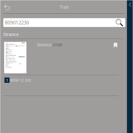
Traži
Traži
Sadržaj
Stranice
Pregled
Stranica
7/193
Istakni poveznice
Preuzmi
1
8090 12 230
Dočitnica