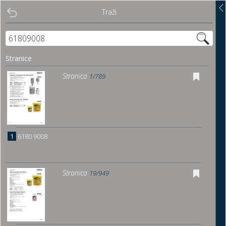
Traži
Traži
Sadržaj
Stranice
Pregled
Stranica
1/789
Istakni poveznice
Preuzmi
1
6180 9008
Dočitnica
Stranica
19/949