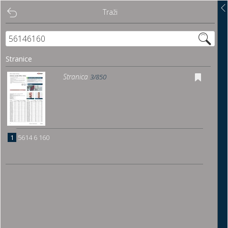
Traži
Traži
Sadržaj
Stranice
Pregled
Stranica
3/850
Istakni poveznice
Preuzmi
1
5614 6 160
Dočitnica