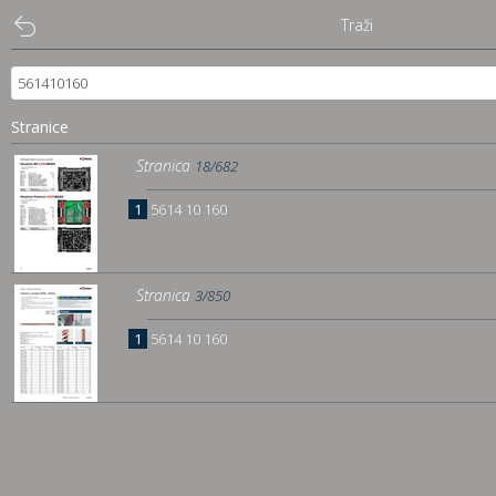
Traži
Puna slika
Traži
Stranice
Sadržaj
Stranica
18/682
1
5614 10 160
Pregled
Istakni poveznice
Stranica
3/850
Preuzmi
1
5614 10 160
Dočitnica