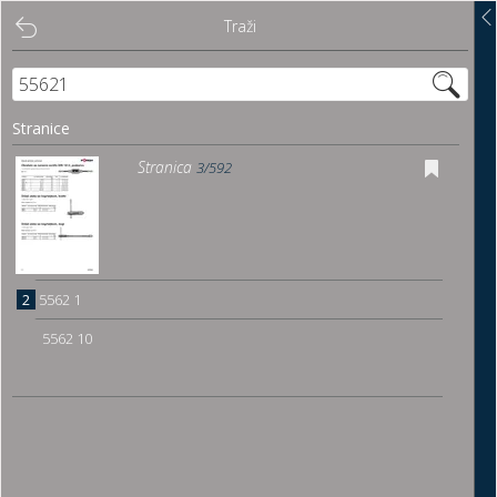
Traži
Traži
Sadržaj
Stranice
Pregled
Stranica
3/592
Istakni poveznice
Preuzmi
2
5562 1
Dočitnica
5562 10