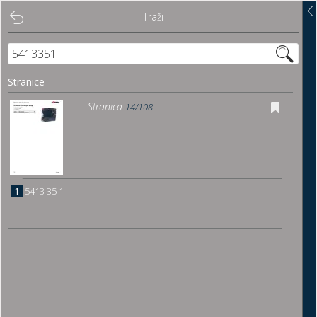
Traži
Traži
Sadržaj
Stranice
Pregled
Stranica
14/108
Istakni poveznice
Preuzmi
1
5413 35 1
Dočitnica