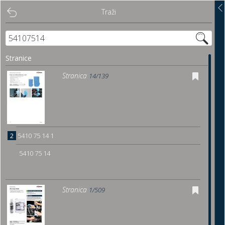
Traži
Traži
Sadržaj
Stranice
Pregled
Stranica
14/139
Istakni poveznice
Preuzmi
2
5410 75 14 1
Dočitnica
5410 75 14
Stranica
1/509