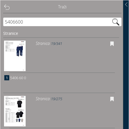
Traži
Traži
Sadržaj
Stranice
Pregled
Stranica
19/341
Istakni poveznice
Preuzmi
1
5406 60 0
Dočitnica
Stranica
19/275