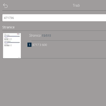
Traži
Stranice
Stranica
15/515
1
4717 3 600