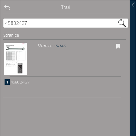
Traži
Traži
Sadržaj
Stranice
Pregled
Stranica
15/146
Istakni poveznice
Preuzmi
1
4580 24 27
Dočitnica