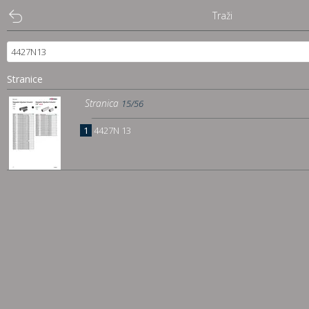
Traži
Puna slika
Traži
Stranice
Sadržaj
Stranica
15/56
1
4427N 13
Pregled
Istakni poveznice
Preuzmi
Dočitnica