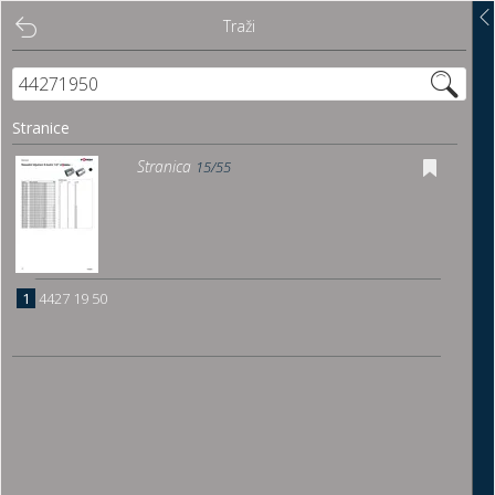
Traži
Traži
Sadržaj
Stranice
Pregled
Stranica
15/55
Istakni poveznice
Preuzmi
1
4427 19 50
Dočitnica