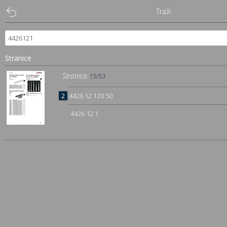
Traži
Stranice
Stranica
15/53
2
4426 12 120 50
4426 12 1