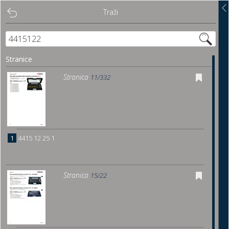
Traži
Traži
Sadržaj
Stranice
Pregled
Stranica
11/332
Istakni poveznice
Preuzmi
1
4415 12 25 1
Dočitnica
Stranica
15/22