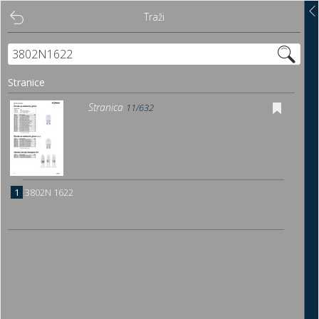
Traži
Traži
Sadržaj
Stranice
Pregled
Stranica
11/632
Istakni poveznice
Preuzmi
1
3802N 1622
Dočitnica