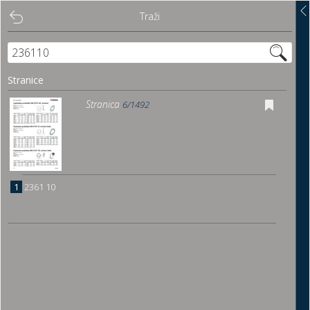
Traži
Traži
Sadržaj
Stranice
Pregled
Stranica
6/1492
Istakni poveznice
Preuzmi
1
2361 10
Dočitnica