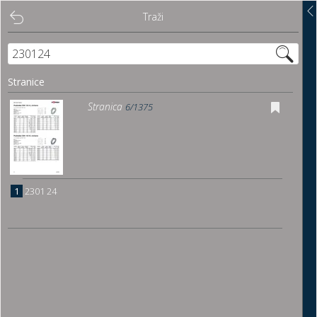
Traži
Traži
Sadržaj
Stranice
Pregled
Stranica
6/1375
Istakni poveznice
Preuzmi
1
2301 24
Dočitnica