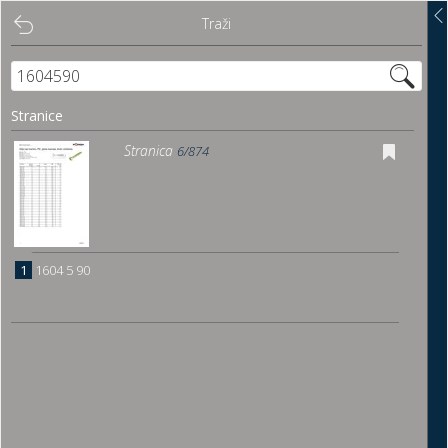
Traži
Traži
Sadržaj
Stranice
Pregled
Stranica
6/874
Istakni poveznice
Preuzmi
1
1604 5 90
Dočitnica