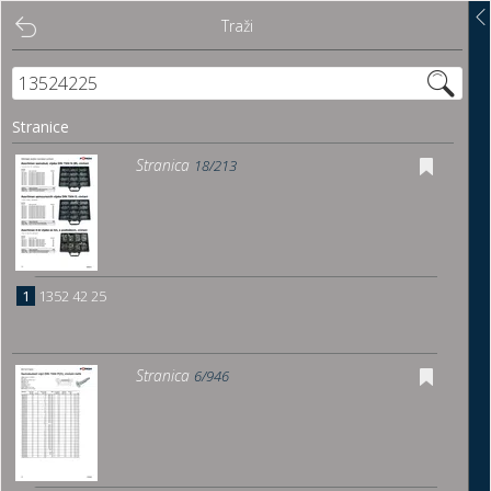
Traži
Traži
Sadržaj
Stranice
Pregled
Stranica
18/213
Istakni poveznice
Preuzmi
1
1352 42 25
Dočitnica
Stranica
6/946