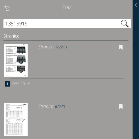
Traži
Traži
Sadržaj
Stranice
Pregled
Stranica
18/213
Istakni poveznice
Preuzmi
1
1351 39 19
Dočitnica
Stranica
6/940