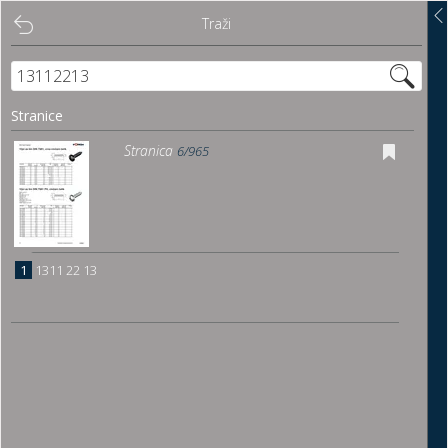
Traži
Traži
Sadržaj
Stranice
Pregled
Stranica
6/965
Istakni poveznice
Preuzmi
1
1311 22 13
Dočitnica